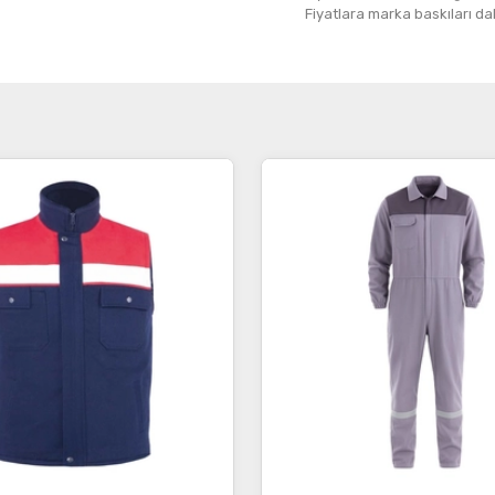
Fiyatlara marka baskıları dahil
İncele
İncele