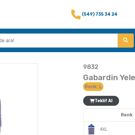
(549) 735 34 24
9832
Gabardin Yelek
Renk:
L
Teklif Al
Renk
4XL