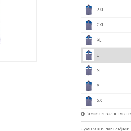
3XL
2XL
XL
L
M
S
XS
Üretim ürünüdür. Farklı ren
Fiyatlara KDV dahil değildir.