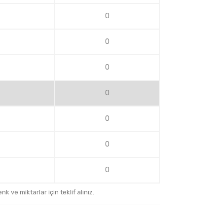
0
0
0
0
0
0
0
k ve miktarlar için teklif alınız.