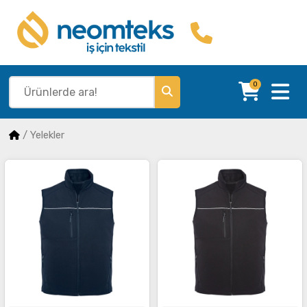
0
/
Yelekler
İncele
İncele