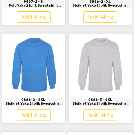
9867-2
- S
9866-2
- XL
Polo Yaka 2 İplik Sweatshirt
Bisiklet Yaka 2 İplik Sweatshirt
Kırmızı
Turuncu
Teklif Alınız
Teklif Alınız
İncele
İncele
9866-2
- 4XL
9866-3
- 4XL
Bisiklet Yaka 2 İplik Sweatshirt
Bisiklet Yaka 3 İplik Sweatshirt
Turkuaz
Gri
Teklif Alınız
Teklif Alınız