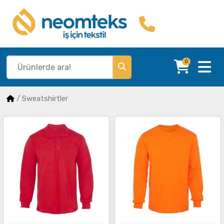
0
/
Sweatshirtler
İncele
İncele