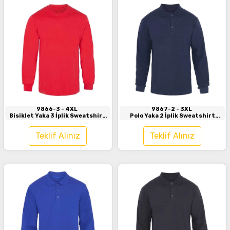
İncele
İncele
9866-3
- 4XL
9867-2
- 3XL
Bisiklet Yaka 3 İplik Sweatshirt
Polo Yaka 2 İplik Sweatshirt
Kırmızı
Lacivert
Teklif Alınız
Teklif Alınız