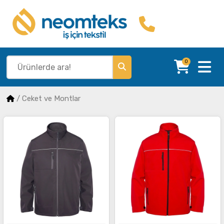
0
/
Ceket ve Montlar
İncele
İncele