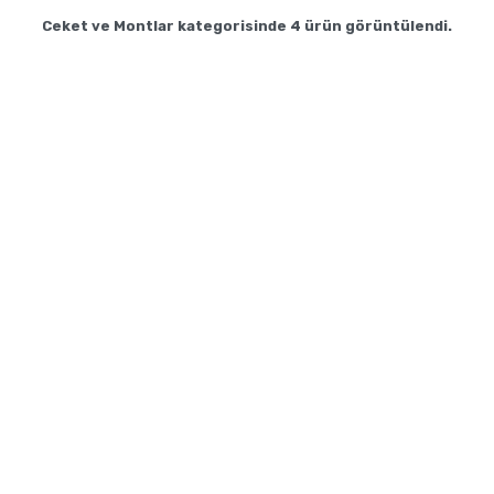
Ceket ve Montlar
kategorisinde
4
ürün görüntülendi.